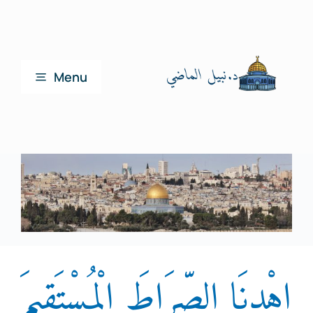
Ski
t
conten
Menu
الصفحة الرئيسية
نبذة عن المؤلف
اهداف الصفحة
الكتب
اهْدِنَا الصِّرَاطَ الْمُسْتَقِيمَ